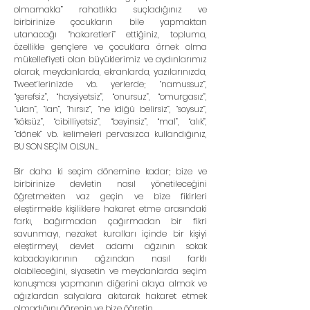
olmamakla” rahatlıkla suçladığınız ve 
birbirinize çocukların bile yapmaktan 
utanacağı “hakaretleri” ettiğiniz, topluma, 
özellikle gençlere ve çocuklara örnek olma 
mükellefiyeti olan büyüklerimiz ve aydınlarımız 
olarak, meydanlarda, ekranlarda, yazılarınızda, 
Tweet’lerinizde vb. yerlerde; “namussuz”, 
“şerefsiz”, “haysiyetsiz”, “onursuz”, “omurgasız”, 
“ulan”, “lan”, “hırsız”, “ne idiğü belirsiz”, “soysuz”, 
“köksüz”, “cibilliyetsiz”, “beyinsiz”, “mal”, “alık”, 
“dönek” vb. kelimeleri pervasızca kullandığınız, 
BU SON SEÇİM OLSUN…
Bir daha ki seçim dönemine kadar; bize ve 
birbirinize devletin nasıl yönetileceğini 
öğretmekten vaz geçin ve bize fikirleri 
eleştirmekle kişiliklere hakaret etme arasındaki 
farkı, bağırmadan çağırmadan bir fikri 
savunmayı, nezaket kuralları içinde bir kişiyi 
eleştirmeyi, devlet adamı ağzının sokak 
kabadayılarının ağzından nasıl farklı 
olabileceğini, siyasetin ve meydanlarda seçim 
konuşması yapmanın diğerini alaya almak ve 
ağızlardan salyalara akıtarak hakaret etmek 
olmadığını öğrenin ve bize öğretin…