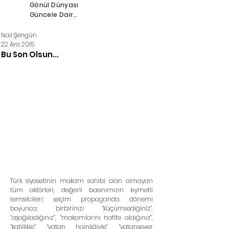
Gönül Dünyası
Güncele Dair...
Nail Şengün
22 Ara 2015
Bu Son Olsun...
Türk siyasetinin makam sahibi olan olmayan 
tüm aktörleri, değerli basınımızın kıymetli 
temsilcileri; seçim propaganda dönemi 
boyunca; birbirinizi “küçümsediğiniz”, 
“aşağıladığınız”, “makamlarını hafife aldığınız”, 
“katillikle”, “vatan hainliğiyle”, “vatansever 