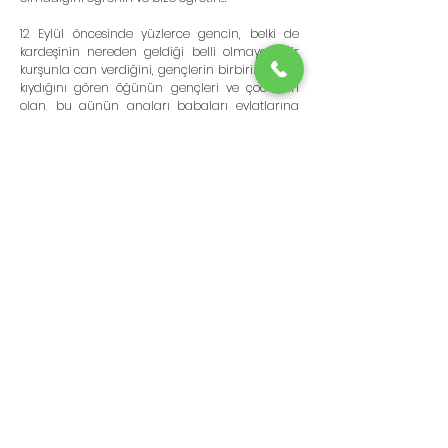
12 Eylül öncesinde yüzlerce gencin, belki de 
kardeşinin nereden geldiği belli olmayan bir 
kurşunla can verdiğini, gençlerin birbirine nasıl 
kıydığını gören öğünün gençleri ve çocukları 
olan, bu günün anaları babaları evlatlarına 
yani bu günün gençliğine; meydanları, okulları, 
salonları, dükkânları, parti binalarını, yakıp 
yıkarak, molotof ve taş atarak, birbirine silah 
çekerek vatansever ve özgürlükçü 
olunamayacağını anlatmak için çırpınırken, 
lütfen sizler; ahlakı, adabı, edebi, nezaketi, 
muhabbeti, saygıyı, birbirinizin gönüllerini 
yıkmadan siyaset yapmayı bize gösterin…
Vesselam…