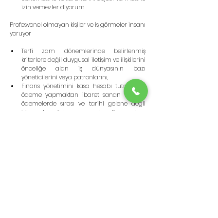
izin vemezler diyorum.      
Profesyonel olmayan kişiler ve iş görmeler insanı 
yoruyor
Terfi zam dönemlerinde belirlenmiş 
kriterlere değil duygusal iletişim ve ilişkilerini 
önceliğe alan iş dünyasının bazı 
yöneticilerini veya patronlarını,   
Finans yönetimini kasa hesabı tutmak ve 
ödeme yapmaktan ibaret sanan ve/veya 
ödemelerde sırası ve tarihi gelene değil 
işine gelene ödeme yapan bazı finansçıları,  
Söz verdiği bir işi; söz verdiği şekilde, söz 
verdiği tarihte ve söz verdiği yerde yerine 
getirmeyen ama esnaflığın kutsallığından 
bahseden bazı esnafları,  
Müvekkilinin davasını ihmal eden ama 
kendi davasını asla unutmayan bazı 
avukatları  
Hipokrat yeminini ezbere bilen ama 
yeminin manasını kavrayamamış bazı 
doktorları  
Tanıdıklarının veya "mühim kişilerin" işlerini 
hızlıca ve eksiksiz yaparken sıradan birini 