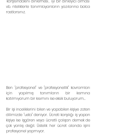
"karşısındakini dinlemesi", "iyi bir dinleyici olması" 
vb. nteliklerle tanımlayanların yazılarına bolca 
rastlarsınız.
Ben "profesyonel" ve "profesyonellik" kavramları 
için yapılmış tanımların bir kısmına 
katılmıyorum bir kısımını ise eksik buluyorum...
Bir işi inceliklerini bilen ve yapabilen kişiye zaten 
dilimizde "usta" deniyor. Ücreti karşılığı iş yapan 
kişiye ise işgören veya ücretli çalışan demek de 
çok yanlış değil. Üstelik her ücret alanda işini 
profesyonel yapmıyor.