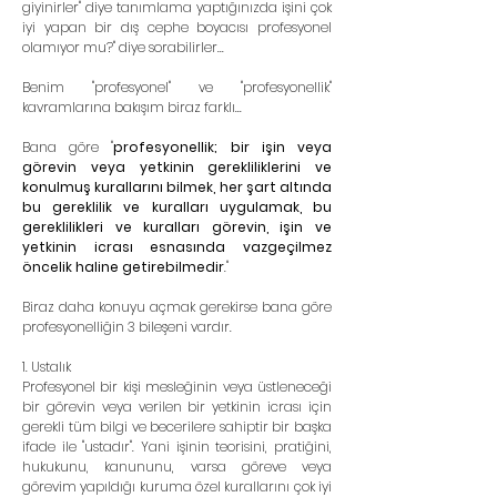
giyinirler" diye tanımlama yaptığınızda işini çok 
iyi yapan bir dış cephe boyacısı profesyonel 
olamıyor mu?" diye sorabilirler... 
Benim "profesyonel" ve "profesyonellik" 
kavramlarına bakışım biraz farklı...
Bana göre "
profesyonellik; bir işin veya 
görevin veya yetkinin gerekliliklerini ve 
konulmuş kurallarını bilmek, her şart altında 
bu gereklilik ve kuralları uygulamak, bu 
gereklilikleri ve kuralları görevin, işin ve 
yetkinin icrası esnasında vazgeçilmez 
öncelik haline getirebilmedir
."
Biraz daha konuyu açmak gerekirse bana göre 
profesyonelliğin 3 bileşeni vardır.
1. Ustalık 
Profesyonel bir kişi mesleğinin veya üstleneceği 
bir görevin veya verilen bir yetkinin icrası için 
gerekli tüm bilgi ve becerilere sahiptir bir başka 
ifade ile "ustadır". Yani işinin teorisini, pratiğini, 
hukukunu, kanununu, varsa göreve veya 
görevim yapıldığı kuruma özel kurallarını çok iyi 