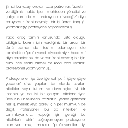
Şimdi bu yazıyı okuyan bazı patronlar, "ücretini 
verdiğimiz halde işleri mahfeden yönetici ve 
çalışanlara da mı profesyonel diyeceğiz" diye 
soruyordur. Yani neymiş:  bir işi ücreti karşılığı 
yapmak kişiyi profesyonel yapmıyormuş...
Yada araç tamiri konusunda usta olduğu 
bildiğiniz bakım için verdiğiniz bir aracı bir 
türlü zamanında teslim edemeyen oto 
tamircisine "profesyonel diyecekmiyiz hocam..." 
diye soranlarınız da vardır. Yani neymiş bir işin 
tüm inceliklerini bilmek de koca koca ustaları 
profesyonel yapmıyormuş...  
Profesyoneller "şu özelliğe sahiptir", "şöyle şöyle 
yaparlar" diye yapılan tanımlarda sayılan 
nitelikler veya tutum ve davranışlar iyi bir 
insanın ya da iyi bir çalışanı nitelendiriyor. 
Üstelik bu niteliklerin bazılarını yerine getirmek 
her iş, meslek veya görev için pek mümkün de 
değil. Profesyoneli bu tip nitelikler ile 
tanımlayanlara, "yaptığı işin gereği bu 
niteliklerin birini sağlayamayan profesyonel 
olamıyor mu, mesela "profesyoneller iyi 