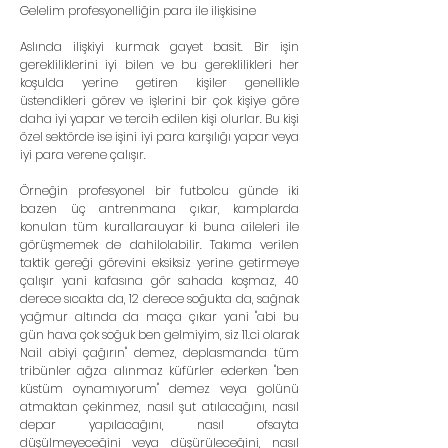
Gelelim profesyonelliğin para ile ilişkisine
Aslında ilişkiyi kurmak gayet basit. Bir işin 
gerekliliklerini iyi bilen ve bu gereklilikleri her 
koşulda yerine getiren kişiler genellikle 
üstendikleri görev ve işlerini bir çok kişiye göre 
daha iyi yapar ve tercih edilen kişi olurlar. Bu kişi 
özel sektörde ise işini iyi para karşılığı yapar veya 
iyi para verene çalışır.
Örneğin profesyonel bir futbolcu günde iki 
bazen üç antrenmana çıkar, kamplarda 
konulan tüm kurallarauyar ki buna aileleri ile 
görüşmemek de dahilolabilir. Takıma verilen 
taktik gereği görevini eksiksiz yerine getirmeye 
çalışır yani kafasına gör sahada koşmaz, 40 
derece sıcakta da, 12 derece soğukta da, sağnak 
yağmur altında da maça çıkar yani "abi bu 
gün hava çok soğuk ben gelmiyim, siz 11.ci olarak 
Nail abiyi çağırın" demez, deplasmanda tüm 
tribünler ağza alınmaz küfürler ederken "ben 
küstüm oynamıyorum" demez veya golünü 
atmaktan çekinmez, nasıl şut atılacağını, nasıl 
depar yapılacağını, nasıl ofsayta 
düşülmeyeceğini veya düşürüleceğini, nasıl 