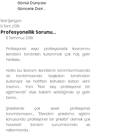
Gönül Dünyası
Güncele Dair...
Nail Şengün
9 Tem 2019
Profesyonellik Sorunu...
9 Temmuz 2019
Profesyonel veya profesyonellik kavramını 
kendisini tanıtırken kullanmak çok hoş gelir 
herkese...
Hatta bu kavram kendisinin tanımlanmasında 
ve tanıtılmasında başkaları tarafından 
kullanıyor ise hafiften koltukları kabarı verir 
insanın... Yani "Nail bey profesyonel bir 
eğitmendir" diye takdim edildiğinde iyi gelir 
bana...
Şirketlerde çok sever profesyonel 
tanımlamasını... "Efendim şirketimiz eğitim 
konusunda profesyonel bir şirkettir" demek çok 
havalıdır tanıtım sunumlarında ve 
reklamlarda...