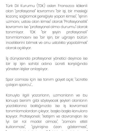
Türk Dil Kurumu (TDK) aslen Fransızca kökenli 
olan "profesyonel" kavramını "bir işi, bir mesleği 
kazanç sağlamak gereğiyle yapan kimse", "işinin 
uzmanı, ustası olan kimse" olarak "Profesyonellik" 
kavramını ise "profesyonel olma durumu" olarak 
tanımlıyor. TDK "bir şeyin profesyoneli" 
tanımlamasını ise "bir işin, bir uğraşın bütün 
inceliklerini bilmek ve onu ustalıkla yapabilmek" 
olarak açıklıyor.
İş dünyasında profesyonel yönetici deyince ise 
bir işi işin sahibi adına ücreti karşılığında 
yöneten kişiler anlaşılıyor.
Spor camiası için ise tanım gayet açık; "ücretle 
çalışan sporcu"...
Konuyla ilgili yazarların, uzmanların ve bu 
konuya benim gibi söyleyecek şeyleri olanların 
yazdıklarına baktığınızda ise iş kavramsal 
tanımlamalardan çıkıyor, başka başka konulara 
kayıyor. Profesyoneli; "iletişim ve davranışları ile 
İyi bir rol model olması", "zamanı etkili 
kullanması", "giyinişine özen göstermesi", 