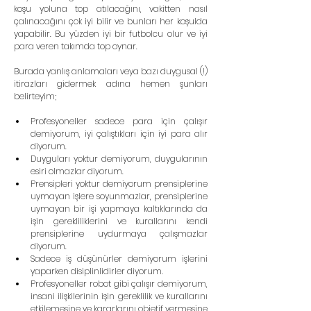
koşu yoluna top atılacağını, vakitten nasıl 
çalınacağını çok iyi bilir ve bunları her koşulda 
yapabilir. Bu yüzden iyi bir futbolcu olur ve iyi 
para veren takımda top oynar.
Burada yanlış anlamaları veya bazı duygusal (!) 
itirazları gidermek adına hemen şunları 
belirteyim;
Profesyoneller sadece para için çalışır 
demiyorum, iyi çalıştıkları için iyi para alır 
diyorum.  
Duyguları yoktur demiyorum, duygularının 
esiri olmazlar diyorum.  
Prensipleri yoktur demiyorum prensiplerine 
uymayan işlere soyunmazlar, prensiplerine 
uymayan bir işi yapmaya kaltıklarında da 
işin gerekliliklerini ve kurallarını kendi 
prensiplerine uydurmaya çalışmazlar 
diyorum.  
Sadece iş düşünürler demiyorum işlerini 
yaparken disiplinlidirler diyorum.  
Profesyoneller robot gibi çalışır demiyorum, 
insani ilişkilerinin işin gereklilik ve kurallarını 
etkilemesine ve kararlarını objetif vermesine 