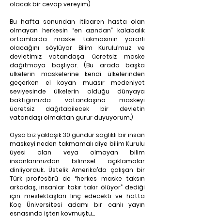
olacak bir cevap vereyim)
Bu hafta sonundan itibaren hasta olan 
olmayan herkesin “en azından” kalabalık 
ortamlarda maske takmasının yararlı 
olacağını söylüyor Bilim Kurulu’muz ve 
devletimiz vatandaşa ücretsiz maske 
dağıtmaya başlıyor. (Bu arada başka 
ülkelerin maskelerine kendi ülkelerinden 
geçerken el koyan muasır medeniyet 
seviyesinde ülkelerin olduğu dünyaya 
baktığımızda vatandaşına maskeyi 
ücretsiz dağıtabilecek bir devletin 
vatandaşı olmaktan gurur duyuyorum.)
Oysa biz yaklaşık 30 gündür sağlıklı bir insan 
maskeyi neden takmamalı diye bilim Kurulu 
üyesi olan veya olmayan bilim 
insanlarımızdan bilimsel açıklamalar 
dinliyorduk. Üstelik Amerika’da çalışan bir 
Türk profesörü de “herkes maske taksın 
arkadaş, insanlar takır takır ölüyor” dediği 
için meslektaşları linç edecekti ve hatta 
Koç Üniversitesi adamı bir canlı yayın 
esnasında işten kovmuştu…