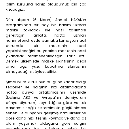
bilim kuruluna sahip olduğumuz için çok 
kızacağız…
Dün akşam (6 Nisan) Ahmet HAKAN’ın 
programında bir bay bir hanım uzman 
maske takılacak ise nasıl takılması 
gerektiğini anlattı, hatta uzman 
hanımefendi evde pamuklu kumaştan acil 
durumda bir maskenin nasıl 
yapılabileceğini bu yapılan maskenin nasıl 
yıkanarak temizlenebileceğini tarif etti. 
Demek ülkemizde maske sıkıntısının değil 
ama ağzı yüzü kapatma sıkıntısının 
olmayacağını söyleyebiliriz.
Şimdi bilim kurulunun bu güne kadar aldığı 
tedbirler ile salgının hızı azalmadığına 
hatta dünya ortalamasının üzerinde 
(bakınız ABD ve Avrupa’nın demiyorum 
dünya diyorum) seyrettiğine göre ve tek 
başarımız sağlık sistemimizin güçlü olması 
sebebi ile dünyanın gelişmiş bazı ülkelerine 
göre daha hızlı teşhis koymak ve daha az 
ölüm yaşamak olduğuna göre salgını 
yavaşlatmak için ortalama zekalı bir 