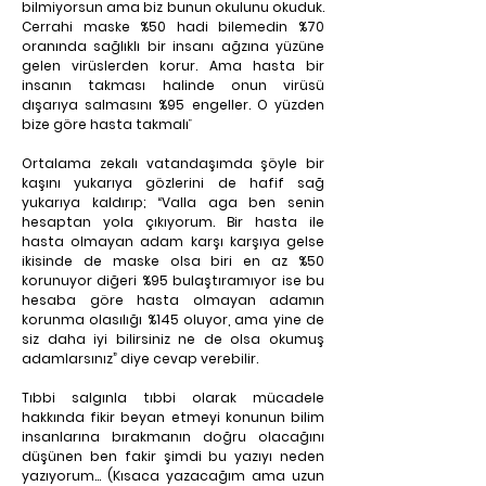
bilmiyorsun ama biz bunun okulunu okuduk. 
Cerrahi maske %50 hadi bilemedin %70 
oranında sağlıklı bir insanı ağzına yüzüne 
gelen virüslerden korur. Ama hasta bir 
insanın takması halinde onun virüsü 
dışarıya salmasını %95 engeller. O yüzden 
bize göre hasta takmalı
”
Ortalama zekalı vatandaşımda şöyle bir 
kaşını yukarıya gözlerini de hafif sağ 
yukarıya kaldırıp; “Valla aga ben senin 
hesaptan yola çıkıyorum. Bir hasta ile 
hasta olmayan adam karşı karşıya gelse 
ikisinde de maske olsa biri en az %50 
korunuyor diğeri %95 bulaştıramıyor ise bu 
hesaba göre hasta olmayan adamın 
korunma olasılığı %145 oluyor, ama yine de 
siz daha iyi bilirsiniz ne de olsa okumuş 
adamlarsınız” diye cevap verebilir.
Tıbbi salgınla tıbbi olarak mücadele 
hakkında fikir beyan etmeyi konunun bilim 
insanlarına bırakmanın doğru olacağını 
düşünen ben fakir şimdi bu yazıyı neden 
yazıyorum… (Kısaca yazacağım ama uzun 