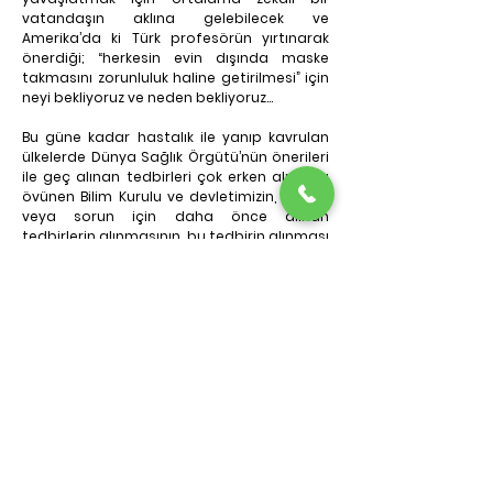
vatandaşın aklına gelebilecek ve 
Amerika’da ki Türk profesörün yırtınarak 
önerdiği; “herkesin evin dışında maske 
takmasını zorunluluk haline getirilmesi” için 
neyi bekliyoruz ve neden bekliyoruz…
Bu güne kadar hastalık ile yanıp kavrulan 
ülkelerde Dünya Sağlık Örgütü’nün önerileri 
ile geç alınan tedbirleri çok erken almakla 
övünen Bilim Kurulu ve devletimizin, bir kriz 
veya sorun için daha önce alınan 
tedbirlerin alınmasının, bu tedbirin alınması 
ile daha önce ulaşılan aynı sonuçlara 
sebep olacağını ön gördüğünü düşünmek 
istiyorum… Nitekim ülkemdeki rakamlar da 
bunu destekliyor. Hastalık ülkemize geç 
girdi biz erken tedbir aldık ama hastalık 
dünya ile aynı hızda ve oranlarda 
ülkemizde yayılıyor ve çoğalıyor.
Demek ki bu güne kadar bilinen ve Dünya Sağlık 
Örgütü tarafından salgınlar için geliştirilen 
önerilerden farklı çözüm üretme cesaretinin ve 
öz güveninin olmadığını düşünmeye 