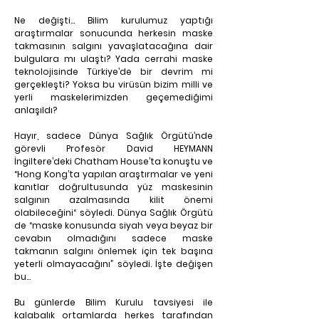
Ne değişti… Bilim kurulumuz yaptığı 
araştırmalar sonucunda herkesin maske 
takmasının salgını yavaşlatacağına dair 
bulgulara mı ulaştı? Yada cerrahi maske 
teknolojisinde Türkiye’de bir devrim mi 
gerçekleşti? Yoksa bu virüsün bizim milli ve 
yerli maskelerimizden geçemediğimi 
anlaşıldı?
Hayır, sadece Dünya Sağlık Örgütü’nde 
görevli Profesör David HEYMANN 
İngiltere’deki Chatham House’ta konuştu ve 
“Hong Kong’ta yapılan araştırmalar ve yeni 
kanıtlar doğrultusunda yüz maskesinin 
salgının azalmasında kilit önemi 
olabileceğini“ söyledi. Dünya Sağlık Örgütü 
de “maske konusunda siyah veya beyaz bir 
cevabın olmadığını sadece maske 
takmanın salgını önlemek için tek başına 
yeterli olmayacağını” söyledi. İşte değişen 
bu…
Bu günlerde Bilim Kurulu tavsiyesi ile 
kalabalık ortamlarda herkes tarafından 