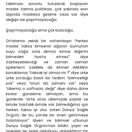
takılması zorunlu tutularak başlayan 
maske takma politikası, çok yakında evin 
dışında maskesiz gezene ceza var diye 
değişir ise şaşırmayacağız.
Şaşırmayacağız ama çok kızacağız…
Ortalama zekalı bir vatandaşın “herkes 
maske taksa kimsenin ağzının burnunun 
suyu sağa sola akmaz kimse diğerini 
bilmeden hasta etmez” diye 
özetleyebileceği ve zaman zaman 
spikerlerin özellikle de Ahmet HAKAN’ın 
konuklarına “taksak iyi olmaz mı ?” diye ürke 
ürke sorduğu basit bir tedbiri, “bilimselliği 
yok” veya “onun da zamanı var” veya 
“ülkemiz o safhada değil” diye daha düne 
kadar gündeme almayan, ama bu 
günlerde “artık virüs ülkemizde yayıldı ve 
kimde hastalık kimde var bilmediğimiz için 
herkes taksa iyi olur zaten Dünya Sağlık 
Örgütü de bu yönde bir öneri getirmeye 
hazırlanıyor” diyen ve bilimsel ufkunun 
Dünya Sağlık Örgütü’nün bildiri, yayın ve 
önerileri ile sınırlı olduğunu anladığımız bir 