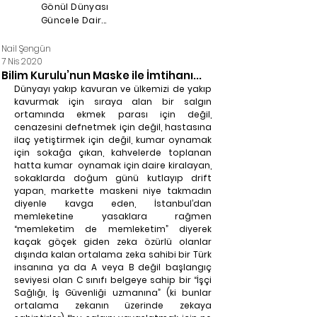
Gönül Dünyası
Güncele Dair...
Nail Şengün
7 Nis 2020
Bilim Kurulu’nun Maske ile İmtihanı...
Dünyayı yakıp kavuran ve ülkemizi de yakıp 
kavurmak için sıraya alan bir salgın 
ortamında ekmek parası için değil, 
cenazesini defnetmek için değil, hastasına 
ilaç yetiştirmek için değil, kumar oynamak 
için sokağa çıkan, kahvelerde toplanan 
hatta kumar  oynamak için daire kiralayan, 
sokaklarda doğum günü kutlayıp drift 
yapan, markette maskeni niye takmadın 
diyenle kavga eden, İstanbul’dan 
memleketine yasaklara rağmen 
“memleketim de memleketim” diyerek 
kaçak göçek giden zeka özürlü olanlar 
dışında kalan ortalama zeka sahibi bir Türk 
insanına ya da A veya B değil başlangıç 
seviyesi olan C sınıfı belgeye sahip bir “İşçi 
Sağlığı, İş Güvenliği uzmanına” (ki bunlar 
ortalama zekanın üzerinde zekaya 