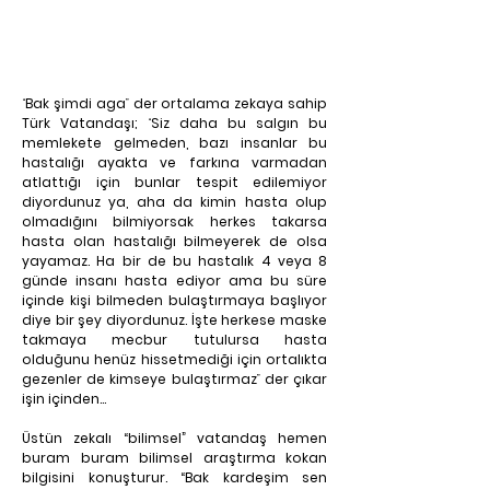
“
Bak şimdi aga
” 
der ortalama zekaya sahip 
Türk Vatandaşı;
 “
Siz daha bu salgın bu 
memlekete gelmeden, bazı insanlar bu 
hastalığı ayakta ve farkına varmadan 
atlattığı için bunlar tespit edilemiyor 
diyordunuz ya, aha da kimin hasta olup 
olmadığını bilmiyorsak herkes takarsa 
hasta olan hastalığı bilmeyerek de olsa 
yayamaz. Ha bir de bu hastalık 4 veya 8 
günde insanı hasta ediyor ama bu süre 
içinde kişi bilmeden bulaştırmaya başlıyor 
diye bir şey diyordunuz. İşte herkese maske 
takmaya mecbur tutulursa hasta 
olduğunu henüz hissetmediği için ortalıkta 
gezenler de kimseye bulaştırmaz
” 
der çıkar 
işin içinden…
Üstün zekalı “bilimsel” vatandaş hemen 
buram buram bilimsel araştırma kokan 
bilgisini konuşturur. “Bak kardeşim sen 