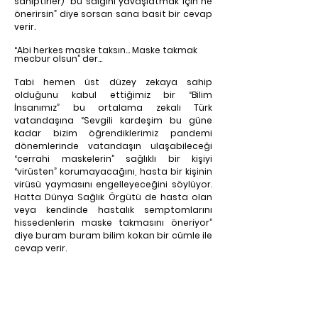
sahiptirler) “bu salgını yavaşlatmak için ne 
önerirsin” diye sorsan sana basit bir cevap 
verir.
“Abi herkes maske taksın… Maske takmak 
mecbur olsun” der…
Tabi hemen üst düzey zekaya sahip 
olduğunu kabul ettiğimiz bir “Bilim 
İnsanımız” bu ortalama zekalı Türk 
vatandaşına “Sevgili kardeşim bu güne 
kadar bizim öğrendiklerimiz pandemi 
dönemlerinde vatandaşın ulaşabileceği 
“cerrahi maskelerin” sağlıklı bir kişiyi 
“virüsten” korumayacağını, hasta bir kişinin 
virüsü yaymasını engelleyeceğini söylüyor. 
Hatta Dünya Sağlık Örgütü de hasta olan 
veya kendinde hastalık semptomlarını 
hissedenlerin maske takmasını öneriyor” 
diye buram buram bilim kokan bir cümle ile 
cevap verir.