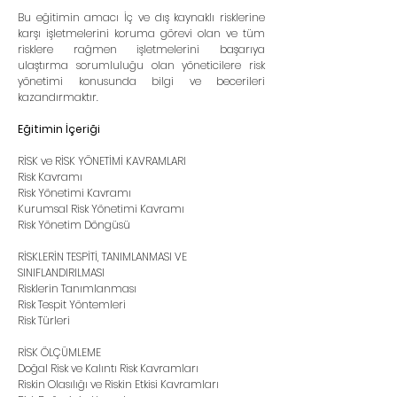
Bu eğitimin amacı İç ve dış kaynaklı risklerine 
karşı işletmelerini koruma görevi olan ve tüm 
risklere rağmen işletmelerini başarıya 
ulaştırma sorumluluğu olan yöneticilere risk 
yönetimi konusunda bilgi ve becerileri 
kazandırmaktır.
Eğitimin İçeriği
RİSK ve RİSK YÖNETİMİ KAVRAMLARI
Risk Kavramı
Risk Yönetimi Kavramı
Kurumsal Risk Yönetimi Kavramı
Risk Yönetim Döngüsü
RİSKLERİN TESPİTİ, TANIMLANMASI VE 
SINIFLANDIRILMASI
Risklerin Tanımlanması
Risk Tespit Yöntemleri
Risk Türleri
RİSK ÖLÇÜMLEME
Doğal Risk ve Kalıntı Risk Kavramları
Riskin Olasılığı ve Riskin Etkisi Kavramları