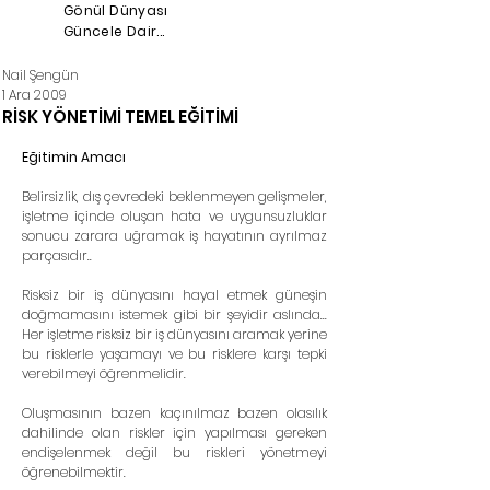
Gönül Dünyası
Güncele Dair...
Nail Şengün
1 Ara 2009
RİSK YÖNETİMİ TEMEL EĞİTİMİ
Eğitimin Amacı
Belirsizlik, dış çevredeki beklenmeyen gelişmeler, 
işletme içinde oluşan hata ve uygunsuzluklar 
sonucu zarara uğramak iş hayatının ayrılmaz 
parçasıdır..  
Risksiz bir iş dünyasını hayal etmek güneşin 
doğmamasını istemek gibi bir şeyidir aslında... 
Her işletme risksiz bir iş dünyasını aramak yerine 
bu risklerle yaşamayı ve bu risklere karşı tepki 
verebilmeyi öğrenmelidir.
Oluşmasının bazen kaçınılmaz bazen olasılık 
dahilinde olan riskler için yapılması gereken 
endişelenmek değil bu riskleri yönetmeyi 
öğrenebilmektir.