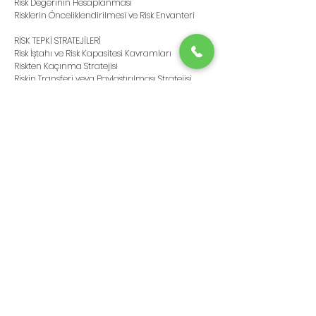
Risk Değerinin Hesaplanması
Risklerin Önceliklendirilmesi ve Risk Envanteri 
RİSK TEPKİ STRATEJİLERİ
Risk İştahı ve Risk Kapasitesi Kavramları  
Riskten Kaçınma Stratejisi
Riskin Transferi veya Paylaştırılması Stratejisi
Risk Değerinin Düşürülmesi Stratejisi ve İç 
Kontrol
Riskin Kabullenilmesi Stratejisi
Eğitimin Süresi
2 Günde Toplam 12 (+/-2) Saat
Bu Eğitim İçin Bilgi veya Teklif İsteyin
crm@nailsengun.com