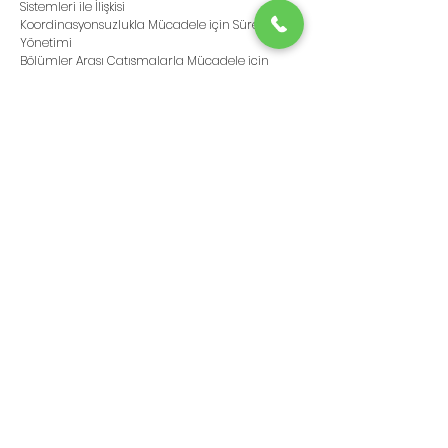
Sistemleri ile İlişkisi
Koordinasyonsuzlukla Mücadele için Süreç 
Yönetimi
Bölümler Arası Çatışmalarla Mücadele için 
Süreç Yönetimi
Kurumsallaşma için Süreç Yönetimi
Eğitimin Süresi
1 günde toplam 4 (+/-1) Saat
Bu Eğitim İçin Bilgi veya Teklif İsteyin
crm@nailsengun.com
Yorumlar